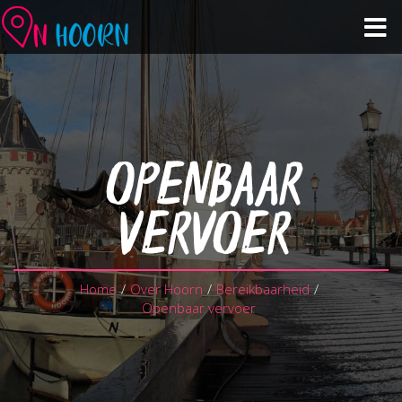
Agenda
Zien & Doen
OPENBAAR
Winkelen & Horeca
VERVOER
Over Hoorn
Home
/
Over Hoorn
/
Bereikbaarheid
/
Plan je bezoek
Openbaar vervoer