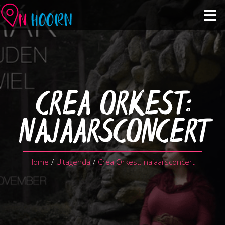
Agenda
Zien & Doen
CREA ORKEST:
Winkelen & Horeca
NAJAARSCONCERT
Over Hoorn
Home
/
Uitagenda
/
Crea Orkest: najaarsconcert
Plan je bezoek