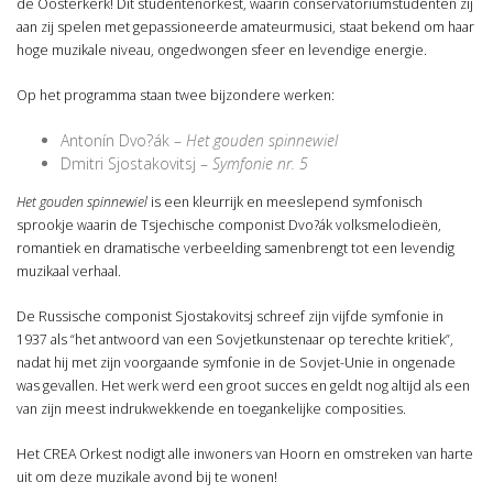
de Oosterkerk! Dit studentenorkest, waarin conservatoriumstudenten zij
aan zij spelen met gepassioneerde amateurmusici, staat bekend om haar
hoge muzikale niveau, ongedwongen sfeer en levendige energie.
Op het programma staan twee bijzondere werken:
Antonín Dvo?ák –
Het gouden spinnewiel
Dmitri Sjostakovitsj –
Symfonie nr. 5
Het gouden spinnewiel
is een kleurrijk en meeslepend symfonisch
sprookje waarin de Tsjechische componist Dvo?ák volksmelodieën,
romantiek en dramatische verbeelding samenbrengt tot een levendig
muzikaal verhaal.
De Russische componist Sjostakovitsj schreef zijn vijfde symfonie in
1937 als “het antwoord van een Sovjetkunstenaar op terechte kritiek”,
nadat hij met zijn voorgaande symfonie in de Sovjet-Unie in ongenade
was gevallen. Het werk werd een groot succes en geldt nog altijd als een
van zijn meest indrukwekkende en toegankelijke composities.
Het CREA Orkest nodigt alle inwoners van Hoorn en omstreken van harte
uit om deze muzikale avond bij te wonen!