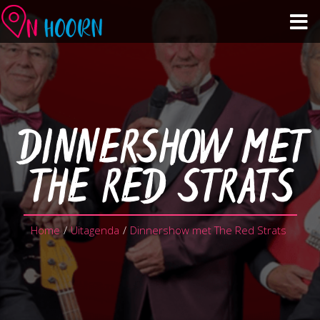
Agenda
Zien & Doen
DINNERSHOW MET
Winkelen & Horeca
THE RED STRATS
Over Hoorn
Home
/
Uitagenda
/
Dinnershow met The Red Strats
Plan je bezoek