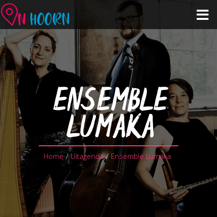
Agenda
Zien & Doen
ENSEMBLE
Winkelen & Horeca
LUMAKA
Over Hoorn
Home
/
Uitagenda
/
Ensemble Lumaka
Plan je bezoek