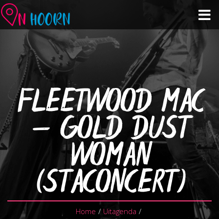
Agenda
Zien & Doen
FLEETWOOD MAC
Winkelen & Horeca
– GOLD DUST
Over Hoorn
WOMAN
Plan je bezoek
(STACONCERT)
Home
/
Uitagenda
/