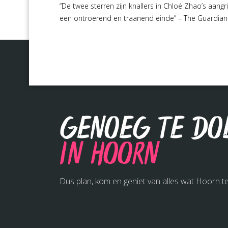
“De twee sterren zijn knallers in Chloé Zhao’s aan
een ontroerend en traanend einde” – The Guardian |
Genoeg te do
in Hoorn
Dus plan, kom en geniet van alles wat Hoorn te