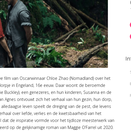
In
euwe film van Oscarwinnaar Chloe Zhao (Nomadland) over het
n dorpje in Engeland, 16e eeuw. Daar woont de beroemde
essie Buckley), een genezeres, en hun kinderen, Susanna en de
van Agnes ontvouwt zich het verhaal van hun gezin, hun dorp,
lledaagse leven speelt de dreiging van de pest, die levens
haal over liefde, verlies en de kwetsbaarheid van het
al dat de inspiratie vormde voor het tijdloze meesterwerk van
seerd op de gelijknamige roman van Maggie O’Farrel uit 2020.