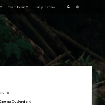
Over Hoorn
Plan je bezoek
catie
Cinema Oostereiland