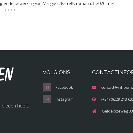
grijpende bewerking van Maggie O’Farrells roman uit 2020 met
 ? ? ? ?
en
VOLG ONS
CONTACTINFO
Facebook
contact@inhoorn.
Instagram
(+31)(0)229 213 63
 bieden heeft.
Geldelozeweg 33