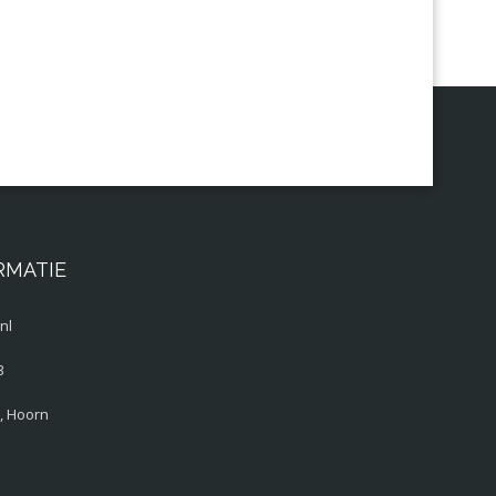
RMATIE
nl
3
, Hoorn