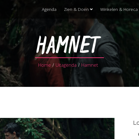
Agenda
Zien & Doen
Winkelen & Horeca
HAMNET
Home
/
Uitagenda
/
Hamnet
Lo