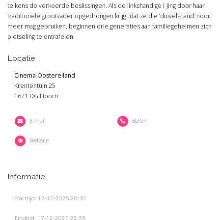
telkens de verkeerde beslissingen. Als de linkshandige I-Jing door haar
traditionele grootvader opgedrongen krijgt dat ze die ‘duivelshand’ nooit
meer mag gebruiken, beginnen drie generaties aan familiegeheimen zich
plotseling te ontrafelen.
Locatie
Cinema Oostereiland
Krententuin 25
1621 DG Hoorn
E-mail
Bellen
Website
Informatie
Starttijd: 17-12-2025 20:30
Eindtijd: 17-12-2025 22:33