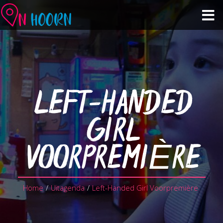
Agenda
Zien & Doen
LEFT-HANDED
Winkelen & Horeca
GIRL
Over Hoorn
VOORPREMIÈRE
Plan je bezoek
Home
/
Uitagenda
/
Left-Handed Girl Voorpremière