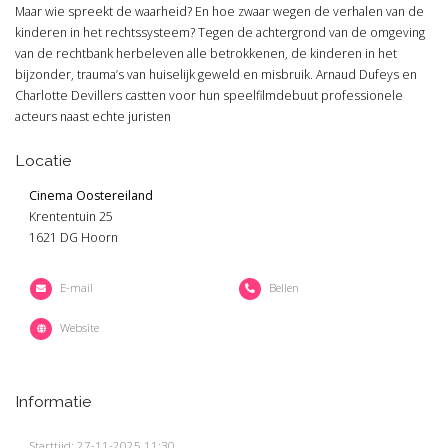
Maar wie spreekt de waarheid? En hoe zwaar wegen de verhalen van de
kinderen in het rechtssysteem? Tegen de achtergrond van de omgeving
van de rechtbank herbeleven alle betrokkenen, de kinderen in het
bijzonder, trauma’s van huiselijk geweld en misbruik. Arnaud Dufeys en
Charlotte Devillers castten voor hun speelfilmdebuut professionele
acteurs naast echte juristen
Locatie
Cinema Oostereiland
Krententuin 25
1621 DG Hoorn
E-mail
Bellen
Website
Informatie
Starttijd: 27-11-2025 11:30