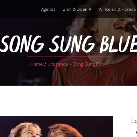
Agenda
Zien & Doen
Winkelen & Horeca
SONG SUNG BLU
Home
/
Uitagenda
/
Song Sung Blue
Lo