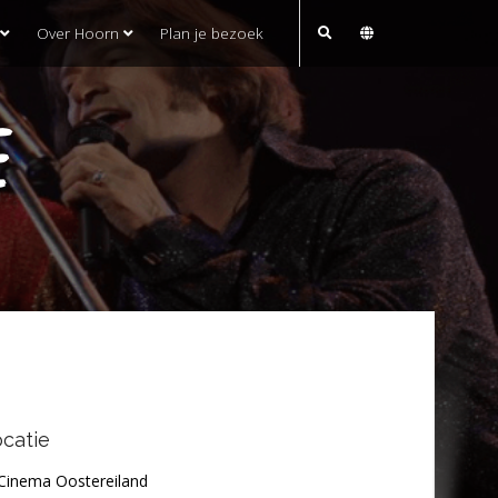
Over Hoorn
Plan je bezoek
E
catie
Cinema Oostereiland