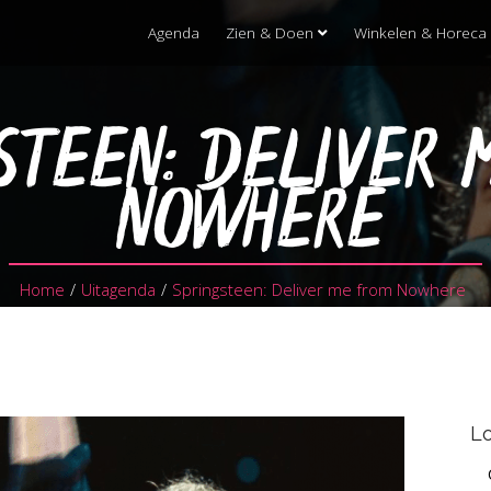
Agenda
Zien & Doen
Winkelen & Horeca
STEEN: DELIVER 
NOWHERE
Home
/
Uitagenda
/
Springsteen: Deliver me from Nowhere
Lo