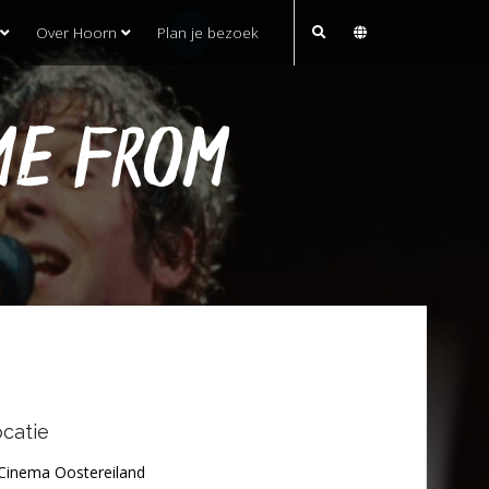
Over Hoorn
Plan je bezoek
ME FROM
catie
Cinema Oostereiland