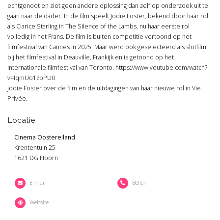
echtgenoot en ziet geen andere oplossing dan zelf op onderzoek uit te
gaan naar de dader. In de film speelt Jodie Foster, bekend door haar rol
als Clarice Starling in The Silence of the Lambs, nu haar eerste rol
volledig in het Frans. De film is buiten competitie vertoond op het
filmfestival van Cannes in 2025. Maar werd ook geselecteerd als slotfilm
bij het filmfestival in Deauville, Frankijk en is getoond op het
internationale filmfestival van Toronto. https://www.youtube.com/watch?
v=IqmUo1zbPU0
Jodie Foster over de film en de uitdagingen van haar nieuwe rol in Vie
Privée.
Locatie
Cinema Oostereiland
Krententuin 25
1621 DG Hoorn
E-mail
Bellen
Website