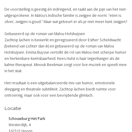
De voorstelling is geestig én indringend, en raakt aan de pijn van het niet-
uitgesprokene. In Malou’s Indische familie is zwijgen de norm: “eten is
zilver, zwijgen is goud.” Maar wat gebeurt er als je niet meer kúnt zwijgen?
Gebaseerd op de roman van Malou Holshuijsen
Zachtop lachen is bewerkt en geregisseerd door Esther Scheldwacht
(bekend van Lichter dan ik) en gebaseerd op de roman van Malou
Holshuijsen. Emma Buysse vertolkt de rol van Malou met scherpe humor
en herkenbare kwetsbaarheid. Kees Hulst is haar tegenhanger als de
kalme therapeut. Minouk Beekman zorgt voor live muziek en speelt mee
in het stuk.
Het resultaat is een uitgebalanceerde mix van humor, emotionele
diepgang en theatrale subtiliteit. Zachtop lachen biedt ruimte voor
ontroering, maar ook voor een bevrijdende glimlach.
Locatie
Schouwburg Het Park
Westerdijk, 4
1621LE Hoorn