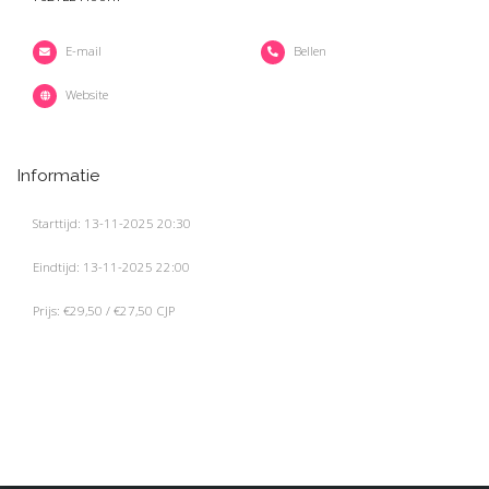
E-mail
Bellen
Website
Informatie
Starttijd: 13-11-2025 20:30
Eindtijd: 13-11-2025 22:00
Prijs: €29,50 / €27,50 CJP