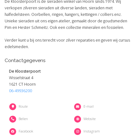
De Kloosterpoort is de sieraden winkel van Hoorn sinds 1974. Wij
verkopen zilveren sieraden uit diverse landen, sieraden met
halfedelsteen. Oorbellen, ringen, hangers, kettingen / colliers enz.
Unieke sieraden uit ons eigen atelier, gemaakt door de goudsmeden
Pim en Hester Schmeitz. Ook een collectie mineralen en fossielen.
Verder kunt u bij ons terecht voor zilver reparaties en geven wij cursus
edelsmeden.
Contactgegevens
De Kloosterpoort
Wisselstraat 4
1621 CT Hoorn
06-49936200
Route
E-mail
Bellen
Website
Facebook
Instagram