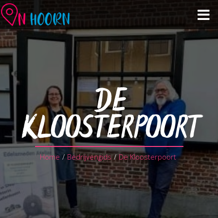
Agenda
Zien & Doen
DE
Winkelen & Horeca
KLOOSTERPOORT
Over Hoorn
Home
/
Bedrijvengids
/
De Kloosterpoort
Plan je bezoek