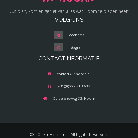
Dus plan, kom en geniet van alles wat Hoorn te bieden heeft.
VOLG ONS
Facebook
Instagram
CONTACTINFORMATIE
contact@inhoorn.nl
(+31)(0)229 213 633
Geldelozeweg 33, Hoorn
© 2026 inHoorn.nl - All Rights Reserved.