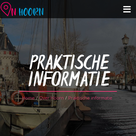
Agenda
Zien & Doen
PRAKTISCHE
Winkelen & Horeca
INFORMATIE
Over Hoorn
Home
/
Over Hoorn
/
Praktische informatie
Plan je bezoek