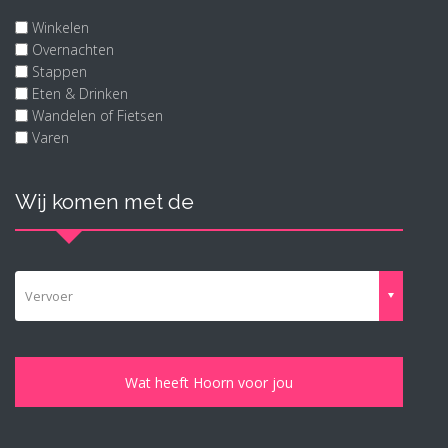
Winkelen
Overnachten
Stappen
Eten & Drinken
Wandelen of Fietsen
Varen
Wij komen met de
Vervoer