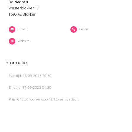
De Nadorst
Westerblokker 171
1695 AE Blokker
E-mail
Bellen
Website
Informatie
Starttijd: 16-09-2023 20:30
Eindtijd: 17-09-2023 01:30
Prijs: € 12,50 voorverkoop / € 15,- aan de deur.