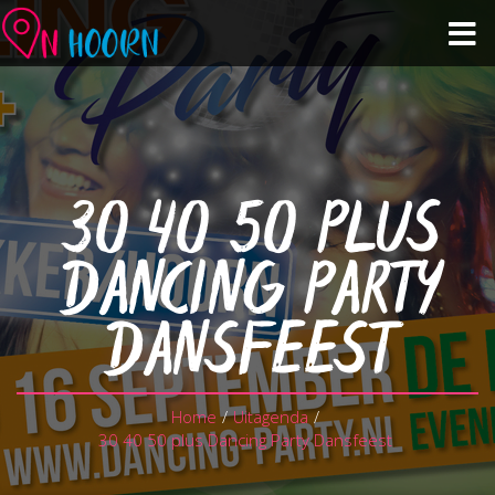
Agenda
Zien & Doen
30 40 50 PLUS
Winkelen & Horeca
DANCING PARTY
Over Hoorn
DANSFEEST
Plan je bezoek
Home
/
Uitagenda
/
30 40 50 plus Dancing Party Dansfeest