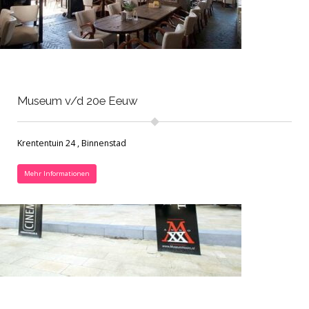
Museum v/d 20e Eeuw
Krententuin 24 , Binnenstad
Mehr Informationen