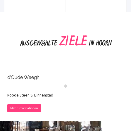
Ziele
Ausgewählte
in Hoorn
d’Oude Waegh
Roode Steen 8, Binnenstad
Mehr Informationen