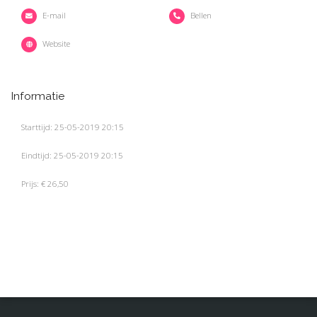
E-mail
Bellen
Website
Informatie
Starttijd: 25-05-2019 20:15
Eindtijd: 25-05-2019 20:15
Prijs: € 26,50