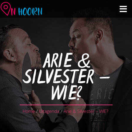
Agenda
Zien & Doen
ARIE &
Winkelen & Horeca
SILVESTER –
Over Hoorn
WIE?
Plan je bezoek
Home
/
Uitagenda
/
Arie & Silvester – WIE?