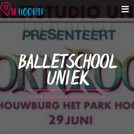
Agenda
Zien & Doen
BALLETSCHOOL
Winkelen & Horeca
UNIEK
Over Hoorn
Home
/
Uitagenda
/
Balletschool Uniek
Plan je bezoek