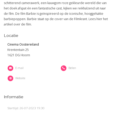
schitterend camerawerk, een kauwgom roze gekleurde wereld die van
het doek afspat én een fantastische cast, kijken we reikhalzend uit naar
de film. De film Barbie is geïnspireerd op de iconische, hooggehakte
barbiepoppen. Barbie staat op de cover van de Filmkrant. Lees hier het
artikel over de film.
Locatie
Cinema Oostereiland
Krententuin 25
1621 DG Hoorn
E-mail
Bellen
Website
Informatie
Starttijd: 26-07-2023 19:30