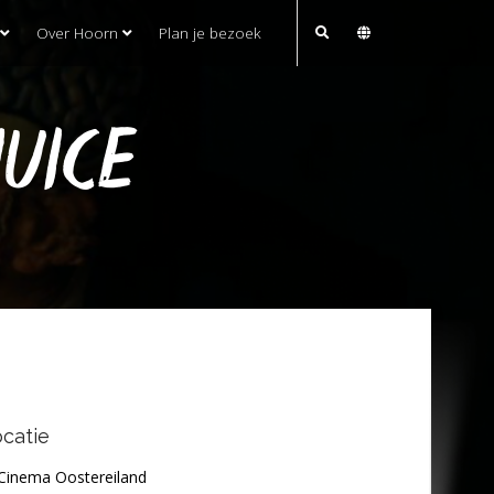
Over Hoorn
Plan je bezoek
JUICE
catie
Cinema Oostereiland