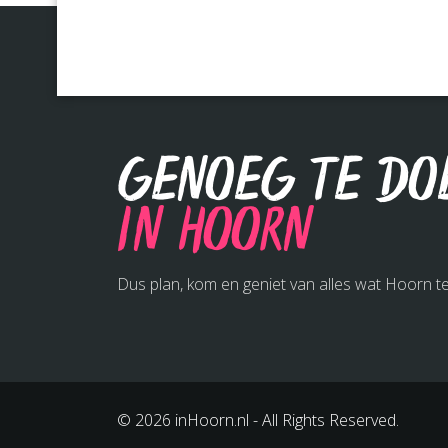
Genoeg te do
in Hoorn
Dus plan, kom en geniet van alles wat Hoorn te
© 2026 inHoorn.nl - All Rights Reserved.