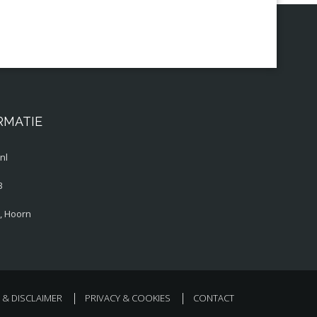
RMATIE
nl
3
, Hoorn
& DISCLAIMER
PRIVACY & COOKIES
CONTACT