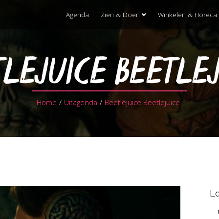
Agenda
Zien & Doen
Winkelen & Horeca
TLEJUICE BEETLE
Home
/
Uitagenda
/
Beetlejuice Beetlejuice
Lo