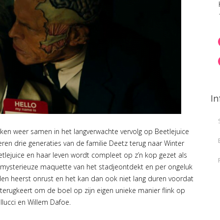
In
ken weer samen in het langverwachte vervolg op Beetlejuice
eren drie generaties van de familie Deetz terug naar Winter
etlejuice en haar leven wordt compleet op z’n kop gezet als
e mysterieuze maquette van het stadjeontdekt en per ongeluk
den heerst onrust en het kan dan ook niet lang duren voordat
 terugkeert om de boel op zijn eigen unieke manier flink op
llucci en Willem Dafoe.