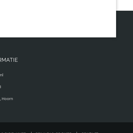
RMATIE
nl
3
, Hoorn