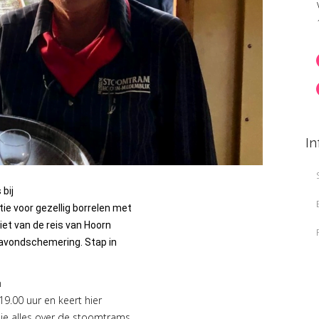
In
 bij
 voor gezellig borrelen met
niet van de reis van Hoorn
 avondschemering. Stap in
n
9.00 uur en keert hier
 je alles over de stoomtrams