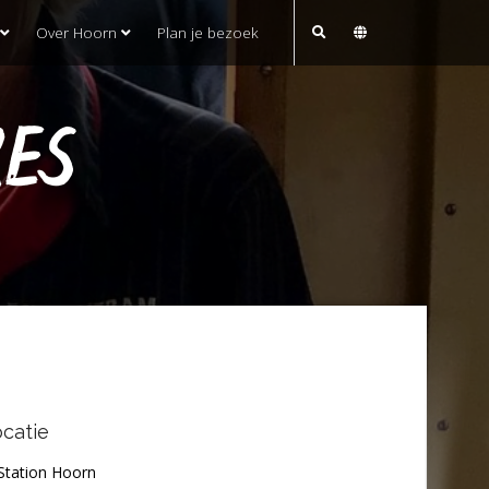
Over Hoorn
Plan je bezoek
RES
catie
Station Hoorn