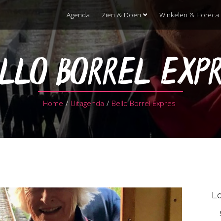
Agenda
Zien & Doen
Winkelen & Horeca
LLO BORREL EXP
Home
/
Uitagenda
/
Bello Borrel Expres
Lo