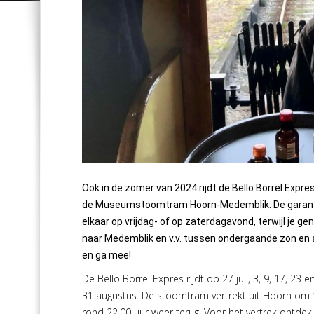
Ook in de zomer van 2024 rijdt de Bello Borrel Expres
de Museumstoomtram Hoorn-Medemblik. De garantie
elkaar op vrijdag- of op zaterdagavond, terwijl je ge
naar Medemblik en v.v. tussen ondergaande zon en
en ga mee!
De Bello Borrel Expres rijdt op 27 juli, 3, 9, 17, 23 e
31 augustus. De stoomtram vertrekt uit Hoorn om 1
rond 22.00 uur weer terug. Voor het vertrek ontdek