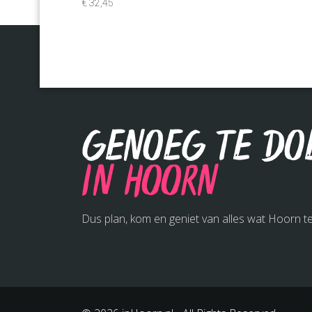
€ 32,45
Genoeg te do
in Hoorn
Dus plan, kom en geniet van alles wat Hoorn te