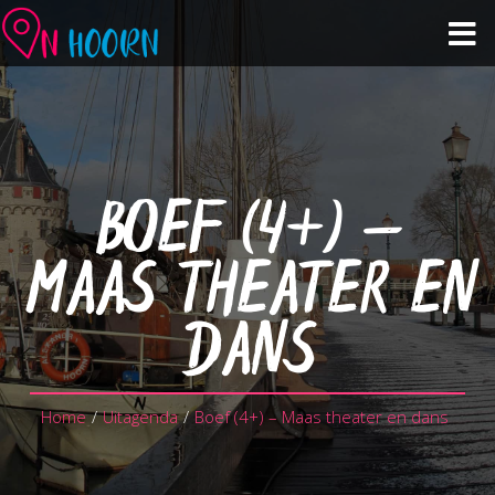
Agenda
Zien & Doen
BOEF (4+) –
Winkelen & Horeca
MAAS THEATER EN
Over Hoorn
DANS
Plan je bezoek
Home
/
Uitagenda
/
Boef (4+) – Maas theater en dans