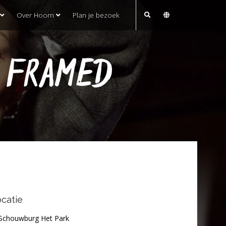
Over Hoorn
Plan je bezoek
 FRAMED
catie
Schouwburg Het Park