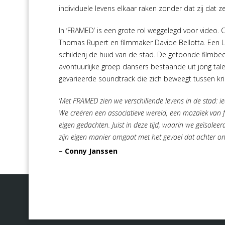
individuele levens elkaar raken zonder dat zij dat ze
In ‘FRAMED’ is een grote rol weggelegd voor vide
Thomas Rupert en filmmaker Davide Bellotta. Een 
schilderij de huid van de stad. De getoonde filmbe
avontuurlijke groep dansers bestaande uit jong tal
gevarieerde soundtrack die zich beweegt tussen kri
‘Met FRAMED zien we verschillende levens in de stad: ied
We creëren een associatieve wereld, een mozaïek van 
eigen gedachten.
Juist in deze tijd, waarin we geïsole
zijn eigen manier omgaat met het gevoel dat achter onz
– Conny Janssen