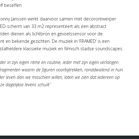
lf beseffen.
o. Conny Janssen werkt daarvoor samen met decorontwerper
LED-scherm van 33 m2 representeert als een abstract
elden dienen als lichtbron en gevoelssensor voor de
ent en bekende gezichten. De muziek in ‘FRAMED’ is een
stalheldere klassieke muziek en filmisch stadse soundscapes.
er in zijn eigen ritme en routine, ieder met zijn eigen verlangen.
fragmenten waarin de figuren voorbijtrekken, ronddwalend in hun
erder leven dan we misschien willen, laten we zien dat iedereen op
e dagelijkse levens schuilt
.’