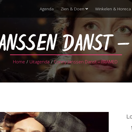
Agenda
Zien & Doen
Winkelen & Horeca
JANSSEN DANST –
Home
/
Uitagenda
/
Conny Janssen Danst – FRAMED
Lo