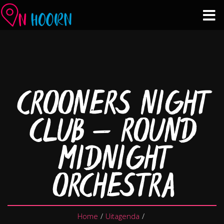
Agenda
Zien & Doen
CROONERS NIGHT
Winkelen & Horeca
CLUB – ROUND
Over Hoorn
MIDNIGHT
Plan je bezoek
ORCHESTRA
Home
/
Uitagenda
/