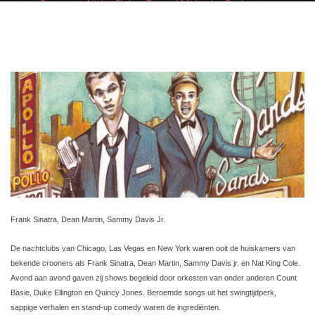
Crooners Night Club – Round Midnight Orchestra
Frank Sinatra, Dean Martin, Sammy Davis Jr.
De nachtclubs van Chicago, Las Vegas en New York waren ooit de huiskamers van
bekende crooners als Frank Sinatra, Dean Martin, Sammy Davis jr. en Nat King Cole.
Avond aan avond gaven zij shows begeleid door orkesten van onder anderen Count
Basie, Duke Ellington en Quincy Jones. Beroemde songs uit het swingtijdperk,
sappige verhalen en stand-up comedy waren de ingrediënten.