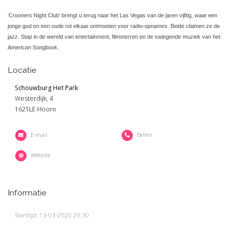
‘Crooners Night Club’ brengt u terug naar het Las Vegas van de jaren vijftig, waar een
jonge god en een oude rot elkaar ontmoeten voor radio-opnames. Beide claimen ze de
jazz. Stap in de wereld van entertainment, filmsterren en de swingende muziek van het
American Songbook.
Locatie
Schouwburg Het Park
Westerdijk, 4
1621LE Hoorn
E-mail
Bellen
Website
Informatie
Starttijd: 13-03-2020 20:30