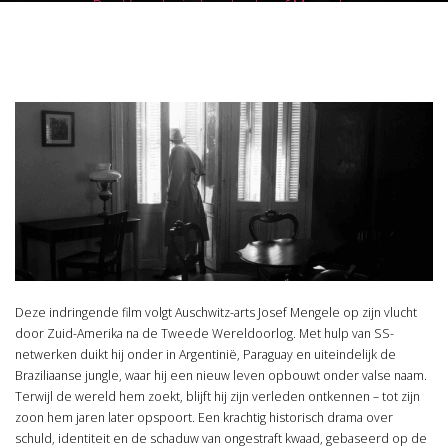
Das Verschwinden des Josef Mengele
Deze indringende film volgt Auschwitz-arts Josef Mengele op zijn vlucht
door Zuid-Amerika na de Tweede Wereldoorlog. Met hulp van SS-
netwerken duikt hij onder in Argentinië, Paraguay en uiteindelijk de
Braziliaanse jungle, waar hij een nieuw leven opbouwt onder valse naam.
Terwijl de wereld hem zoekt, blijft hij zijn verleden ontkennen – tot zijn
zoon hem jaren later opspoort. Een krachtig historisch drama over
schuld, identiteit en de schaduw van ongestraft kwaad, gebaseerd op de