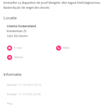
bestseller La disparition de Josef Mengele. Met August Diehl (Inglourious
Basterds) als ‘de engel des doods’.
Locatie
Cinema Oostereiland
Krententuin 25
1621 DG Hoorn
E-mail
Bellen
Website
Informatie
Starttijd: 17-10-2025 20:15
Eindtijd: 17-10-2025 22:45
Prijs: