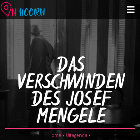
Agenda
Zien & Doen
DAS
Winkelen & Horeca
VERSCHWINDEN
Over Hoorn
DES JOSEF
Plan je bezoek
MENGELE
Home
/
Uitagenda
/