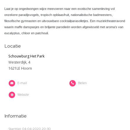
Laat je op ongedwongen wijze meevoeren naar een exotische samenleving vol
onzekere paradijsvogels, tropisch opblaasfruit, nationalistische badmeesters,
filosofische gymnasten en uitvouwbare cocktailparasolletjes. Een muziektheateravond
waarin maffe danspasjes en briljante parodieën worden afgewisseld met aroma’s van
eucalyptus, chloor en patchouli.
Locatie
Schouwburg Het Park
Westerdijk, 4
1621LE Hoorn
E-mail
Bellen
Website
Informatie
Starttijd: 04-04-2020 20:30