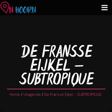
Agenda
Zien & Doen
DE FRANSSE
Winkelen & Horeca
EIJKEL –
Over Hoorn
SUBTROPIQUE
Plan je bezoek
Home
/
Uitagenda
/
De Fransse Eijkel – SUBTROPIQUE