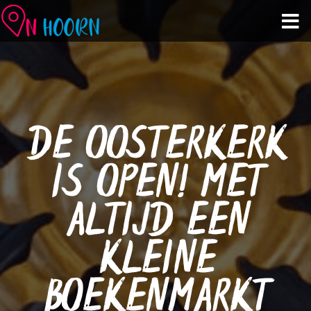
Agenda
Zien & Doen
DE OOSTERKERK
Winkelen & Horeca
IS OPEN! MET
Over Hoorn
ALTIJD EEN
Plan je bezoek
KLEINE
BOEKENMARKT