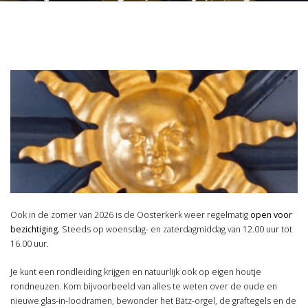
Home
/
Uitagenda
/
De Oosterkerk is Open! Met altijd een kleine
boekenmarkt
Ook in de zomer van 2026 is de Oosterkerk weer regelmatig
open voor
bezichtiging.
Steeds op woensdag- en zaterdagmiddag van 12.00 uur tot
16.00 uur.
Je kunt een rondleiding krijgen en natuurlijk ook op eigen houtje
rondneuzen. Kom bijvoorbeeld van alles te weten over de oude en
nieuwe glas-in-loodramen, bewonder het Bätz-orgel, de graftegels en de