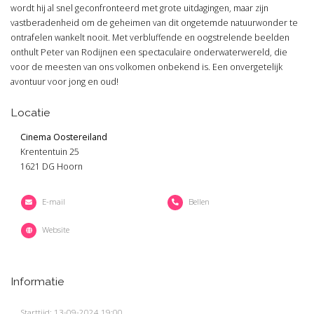
wordt hij al snel geconfronteerd met grote uitdagingen, maar zijn
vastberadenheid om de geheimen van dit ongetemde natuurwonder te
ontrafelen wankelt nooit. Met verbluffende en oogstrelende beelden
onthult Peter van Rodijnen een spectaculaire onderwaterwereld, die
voor de meesten van ons volkomen onbekend is. Een onvergetelijk
avontuur voor jong en oud!
Locatie
Cinema Oostereiland
Krententuin 25
1621 DG Hoorn
E-mail
Bellen
Website
Informatie
Starttijd: 13-09-2024 19:00