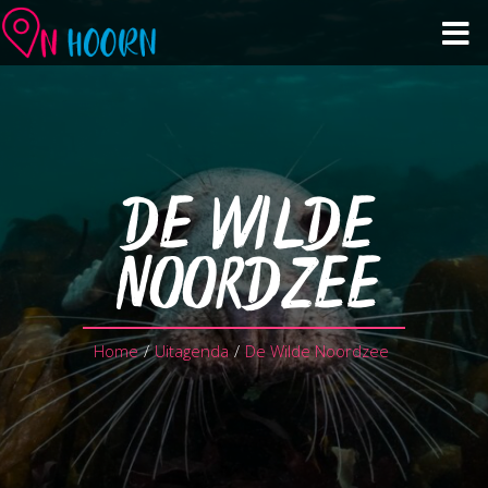
Agenda
Zien & Doen
DE WILDE
Winkelen & Horeca
NOORDZEE
Over Hoorn
Home
/
Uitagenda
/
De Wilde Noordzee
Plan je bezoek