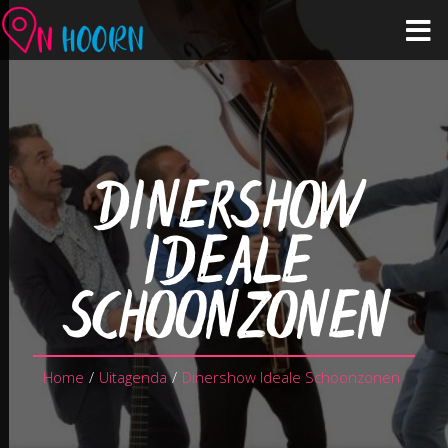
Agenda
Zien & Doen
DINERSHOW
Winkelen & Horeca
IDEALE
Over Hoorn
SCHOONZONEN
Plan je bezoek
Home
/
Uitagenda
/
Dinershow Ideale Schoonzonen