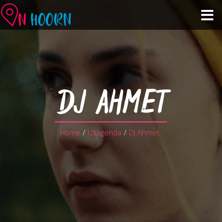
Agenda
Zien & Doen
DJ AHMET
Winkelen & Horeca
Home
/
Uitagenda
/
DJ Ahmet
Over Hoorn
Plan je bezoek