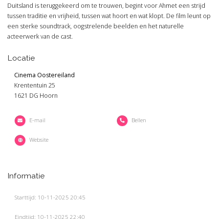
Duitsland is teruggekeerd om te trouwen, begint voor Ahmet een strijd
tussen traditie en vrijheid, tussen wat hoort en wat klopt. De film leunt op
een sterke soundtrack, oogstrelende beelden en het naturelle
acteerwerk van de cast.
Locatie
Cinema Oostereiland
Krententuin 25
1621 DG Hoorn
E-mail
Bellen
Website
Informatie
Starttijd: 10-11-2025 20:45
Eindtijd: 10-11-2025 22:40