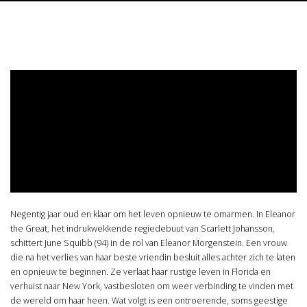
Negentig jaar oud en klaar om het leven opnieuw te omarmen. In Eleanor
the Great, het indrukwekkende regiedebuut van Scarlett Johansson,
schittert June Squibb (94) in de rol van Eleanor Morgenstein. Een vrouw
die na het verlies van haar beste vriendin besluit alles achter zich te laten
en opnieuw te beginnen. Ze verlaat haar rustige leven in Florida en
verhuist naar New York, vastbesloten om weer verbinding te vinden met
de wereld om haar heen. Wat volgt is een ontroerende, soms geestige