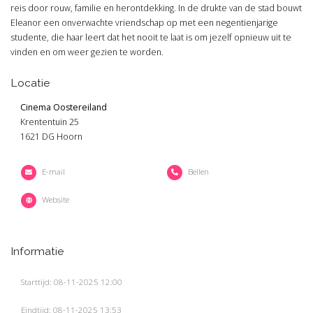
reis door rouw, familie en herontdekking. In de drukte van de stad bouwt
Eleanor een onverwachte vriendschap op met een negentienjarige
studente, die haar leert dat het nooit te laat is om jezelf opnieuw uit te
vinden en om weer gezien te worden.
Locatie
Cinema Oostereiland
Krententuin 25
1621 DG Hoorn
E-mail
Bellen
Website
Informatie
Starttijd: 08-11-2025 12:00
Eindtijd: 08-11-2025 13:53