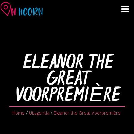
Agenda
Zien & Doen
ELEANOR THE
Winkelen & Horeca
GREAT
Over Hoorn
VOORPREMIÈRE
Plan je bezoek
Home
/
Uitagenda
/
Eleanor the Great Voorpremière