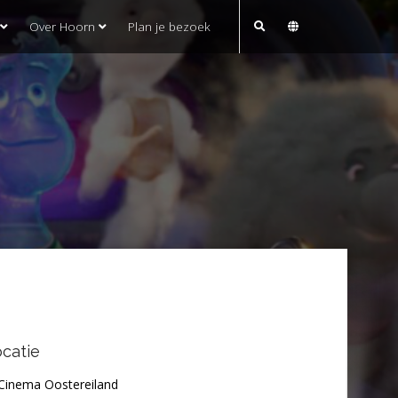
Over Hoorn
Plan je bezoek
catie
Cinema Oostereiland