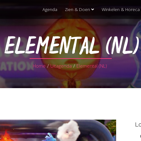
Agenda
Zien & Doen
Winkelen & Horeca
ELEMENTAL (NL)
Home
/
Uitagenda
/
Elemental (NL)
Lo