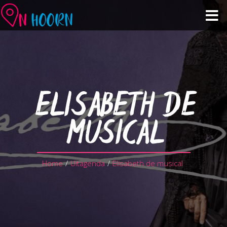
Agenda
Zien & Doen
ELISABETH DE
Winkelen & Horeca
MUSICAL
Over Hoorn
Home
/
Uitagenda
/
Elisabeth de musical
Plan je bezoek