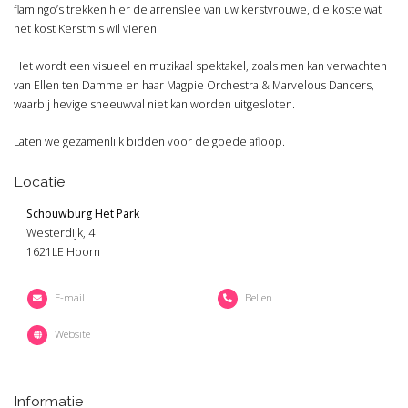
flamingo’s trekken hier de arrenslee van uw kerstvrouwe, die koste wat
het kost Kerstmis wil vieren.
Het wordt een visueel en muzikaal spektakel, zoals men kan verwachten
van Ellen ten Damme en haar Magpie Orchestra & Marvelous Dancers,
waarbij hevige sneeuwval niet kan worden uitgesloten.
Laten we gezamenlijk bidden voor de goede afloop.
Locatie
Schouwburg Het Park
Westerdijk, 4
1621LE Hoorn
E-mail
Bellen
Website
Informatie