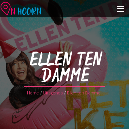
Agenda
Zien & Doen
ELLEN TEN
Winkelen & Horeca
DAMME
Over Hoorn
Home
/
Uitagenda
/
Ellen ten Damme
Plan je bezoek