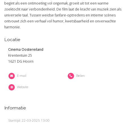
begint als een ontmoeting vol ongemak, groeit uit tot een warme
zoektocht naar verbondenheid. De film laat de kracht van muziek zien als
universele taal. Tussen weidse fanfare-optredens en intieme scènes
ontvouwt zich een verhaal vol humor, kwetsbaarheid en onverwachte
harmonie.
Locatie
Cinema Oostereiland
Krententuin 25
1621 DG Hoorn
E-mail
Bellen
Website
Informatie
Starttijd: 22-03-2025 13:00