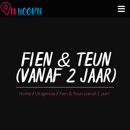
Agenda
Zien & Doen
FIEN & TEUN
Winkelen & Horeca
(VANAF 2 JAAR)
Over Hoorn
Home
/
Uitagenda
/
Fien & Teun (vanaf 2 jaar)
Plan je bezoek