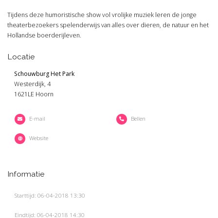
Tijdens deze humoristische show vol vrolijke muziek leren de jonge
theaterbezoekers spelenderwijs van alles over dieren, de natuur en het
Hollandse boerderijleven.
Locatie
Schouwburg Het Park
Westerdijk, 4
1621LE Hoorn
E-mail
Bellen
Website
Informatie
Starttijd: 06-04-2018 13:30
Eindtijd: 06-04-2018 14:30