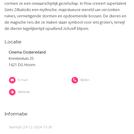
vormen ze een onwaarschijnlijk gezelschap. In Flow creëert supertalent
Gints Zilbalodis een mythische, majestueuze wereld van verzonken
ruïnes, vernietigende stormen en opdoemende bossen. De dieren en
de magische reis die ze maken staan symbool voor iets groters, terwijl
de dieren tegelijkertijd opvallend zichzelf blijven.
Locatie
Cinema Oostereiland
Krententuin 25
1621 DG Hoorn
E-mail
Bellen
Website
Informatie
Starttijd: 29-12-2024 10:30