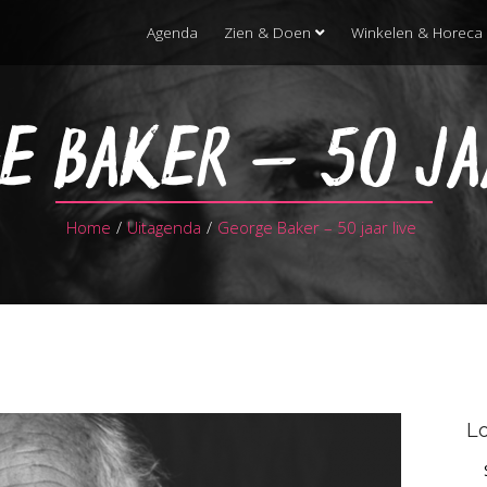
Agenda
Zien & Doen
Winkelen & Horeca
 BAKER – 50 JA
Home
/
Uitagenda
/
George Baker – 50 jaar live
Lo