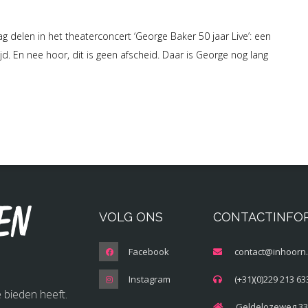
g delen in het theaterconcert ‘George Baker 50 jaar Live’: een
d. En nee hoor, dit is geen afscheid. Daar is George nog lang
en
VOLG ONS
CONTACTINFO
Facebook
contact@inhoorn.
Instagram
(+31)(0)229 213 63
 bieden heeft.
Geldelozeweg 33