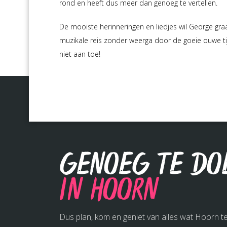
rond en heeft dus meer dan genoeg te vertellen.
De mooiste herinneringen en liedjes wil George graa
muzikale reis zonder weerga door de goeie ouwe tij
niet aan toe!
Genoeg te do
in Hoorn
Dus plan, kom en geniet van alles wat Hoorn te