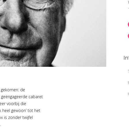
In
is gekomen: de
t geëngageerde cabaret
weer voorbij die
k heel gewoon’ tot het
 is zonder twijfel
.