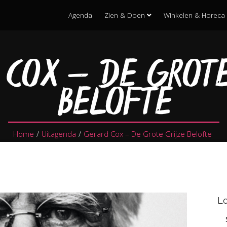
Agenda
Zien & Doen
Winkelen & Horeca
 COX – DE GROTE
BELOFTE
Home
/
Uitagenda
/
Gerard Cox – De Grote Grijze Belofte
Lo