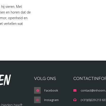
 hij vieren. Met
zien en horen dat de
humor, openheid en
et vertellen wat
en
VOLG ONS
CONTACTINFO
Facebook
contact@inhoorn.
Instagram
(+31)(0)229 213 63
 bieden heeft.