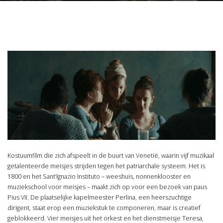
Kostuumfilm die zich afspeelt in de buurt van Venetië, waarin vijf muzikaal
getalenteerde meisjes strijden tegen het patriarchale systeem. Het is
1800 en het Sant’Ignazio Instituto – weeshuis, nonnenklooster en
muziekschool voor meisjes – maakt zich op voor een bezoek van paus
Pius VII. De plaatselijke kapelmeester Perlina, een heerszuchtige
dirigent, staat erop een muziekstuk te componeren, maar is creatief
geblokkeerd. Vier meisjes uit het orkest en het dienstmeisje Teresa,