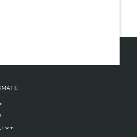
RMATIE
nl
3
, Hoorn