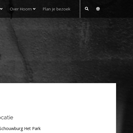
Over Hoorn
Plan je bezoek
catie
Schouwburg Het Park