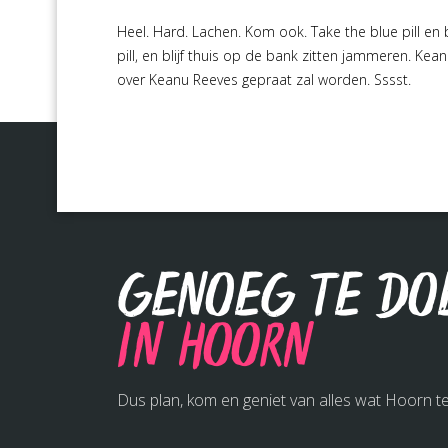
Heel. Hard. Lachen. Kom ook. Take the blue pill en 
pill, en blijf thuis op de bank zitten jammeren. Kea
over Keanu Reeves gepraat zal worden. Sssst.
Genoeg te do
in Hoorn
Dus plan, kom en geniet van alles wat Hoorn te