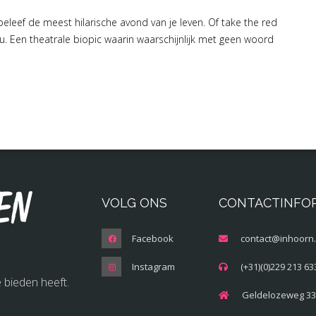
beleef de meest hilarische avond van je leven. Of take the red
nu. Een theatrale biopic waarin waarschijnlijk met geen woord
en
VOLG ONS
CONTACTINFO
Facebook
contact@inhoorn.
Instagram
(+31)(0)229 213 63
 bieden heeft.
Geldelozeweg 33