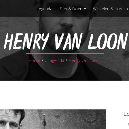
Agenda
Zien & Doen
Winkelen & Horeca
HENRY VAN LOON
Home
/
Uitagenda
/
Henry van Loon
Lo