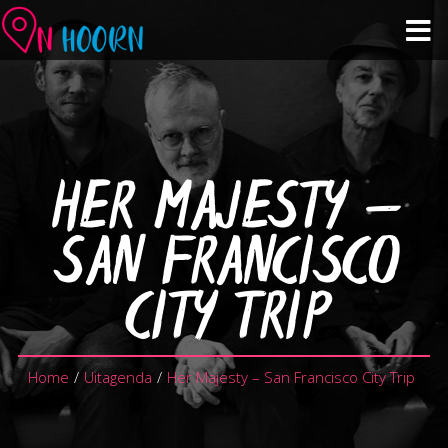
Agenda
Zien & Doen
HER MAJESTY –
Winkelen & Horeca
SAN FRANCISCO
Over Hoorn
CITY TRIP
Plan je bezoek
Home
/
Uitagenda
/
Her Majesty – San Francisco City Trip