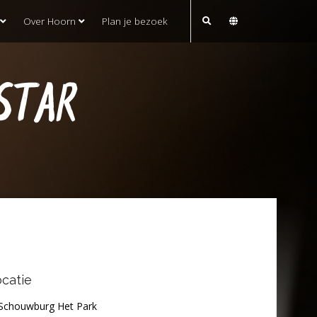
Over Hoorn
Plan je bezoek
STAR
catie
Schouwburg Het Park