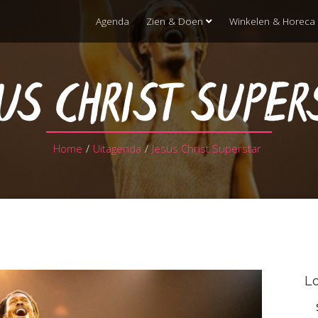
Agenda
Zien & Doen
Winkelen & Horeca
US CHRIST SUPER
Home
/
Uitagenda
/
Jesus Christ Superstar
Lo