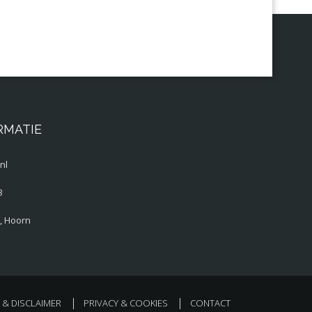
RMATIE
nl
3
, Hoorn
& DISCLAIMER
PRIVACY & COOKIES
CONTACT