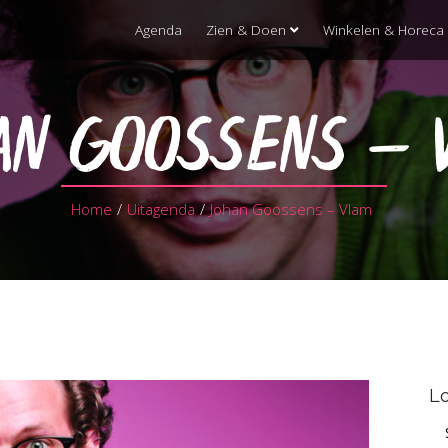
Agenda
Zien & Doen
Winkelen & Horeca
AN GOOSSENS – 
Home
/
Uitagenda
/
Johan Goossens – Vlam
Lo