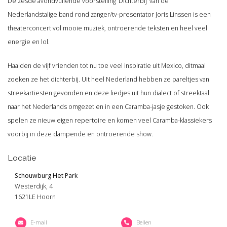
De zesde avondvullende voorstelling ‘Dichterbij’ van de
Nederlandstalige band rond zanger/tv-presentator Joris Linssen is een
theaterconcert vol mooie muziek, ontroerende teksten en heel veel
energie en lol.
Haalden de vijf vrienden tot nu toe veel inspiratie uit Mexico, ditmaal
zoeken ze het dichterbij. Uit heel Nederland hebben ze pareltjes van
streekartiesten gevonden en deze liedjes uit hun dialect of streektaal
naar het Nederlands omgezet en in een Caramba-jasje gestoken. Ook
spelen ze nieuw eigen repertoire en komen veel Caramba-klassiekers
voorbij in deze dampende en ontroerende show.
Locatie
Schouwburg Het Park
Westerdijk, 4
1621LE Hoorn
E-mail
Bellen