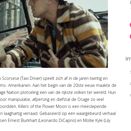
In
corsese (Taxi Driver) speelt zich af in de jaren twintig en
ems- Amerikanen. Aan het begin van de 20ste eeuw maakte de
 Nation plotseling een van de rijkste volken ter wereld. Hun
door manipulatie, afpersing en diefstal de Osage zo veel
oordden. Killers of the Flower Moon is een meeslepende
an laaghartig verraad. Gebaseerd op een waargebeurd verhaal
n Ernest Burkhart (Leonardo DiCaprio) en Mollie Kyle (Lily