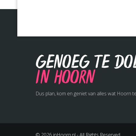
Genoeg te do
in Hoorn
Dus plan, kom en geniet van alles wat Hoorn te
© 2026 inHoorn.nl - All Rights Reserved.