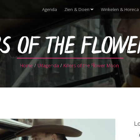
Agenda
Zien & Doen
Winkelen & Horeca
RS OF THE FLOWE
Home
/
Uitagenda
/
Killers of the Flower Moon
Lo