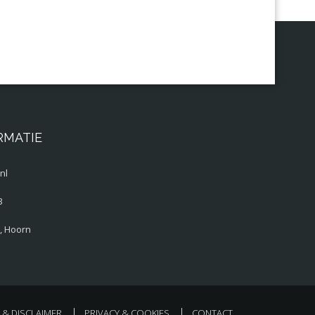
RMATIE
nl
3
, Hoorn
& DISCLAIMER
PRIVACY & COOKIES
CONTACT