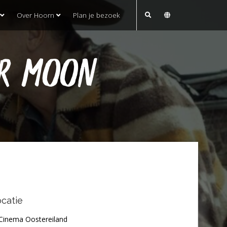
Over Hoorn
Plan je bezoek
R MOON
catie
Cinema Oostereiland