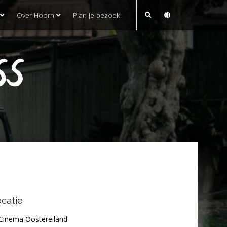
Over Hoorn
Plan je bezoek
SS
catie
Cinema Oostereiland