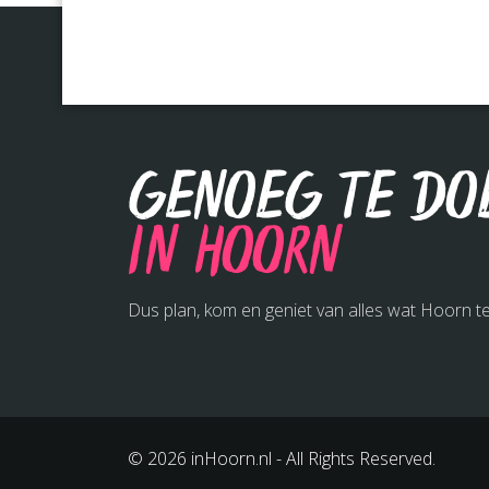
Genoeg te do
in Hoorn
Dus plan, kom en geniet van alles wat Hoorn te
© 2026 inHoorn.nl - All Rights Reserved.