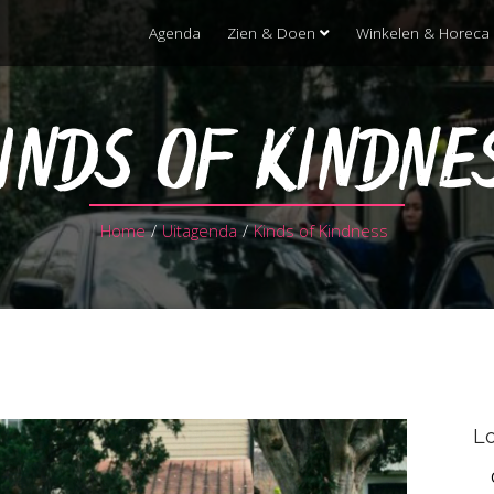
Agenda
Zien & Doen
Winkelen & Horeca
INDS OF KINDNE
Home
/
Uitagenda
/
Kinds of Kindness
Lo