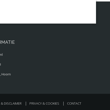
RMATIE
nl
3
, Hoorn
& DISCLAIMER
PRIVACY & COOKIES
CONTACT