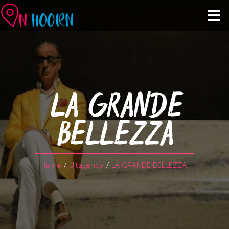
Agenda
Zien & Doen
LA GRANDE
Winkelen & Horeca
BELLEZZA
Over Hoorn
Home
/
Uitagenda
/
LA GRANDE BELLEZZA
Plan je bezoek