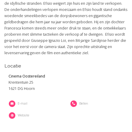
de idyllische stranden. Efisio weigert zijn huis en zijn land te verkopen.
De onderhandelingen verlopen moeizaam en Efisio houdt stand ondanks
woedende smeekbedes van de dorpsbewoners en gigantische
geldbedragen die hem jaar na jaar worden geboden. Hij en zijn dochter
Francesca komen steeds meer onder druk te staan, en de ontwikkelaars
proberen met slimme tactieken de verkoop af te dwingen. Efisio wordt
gespeeld door Giuseppe Ignazio Loi, een 84-jarige Sardijnse herder die
voor het eerst voor de camera staat. Zijn oprechte uitstraling en
levenservaring geven de film een authentieke ziel.
Locatie
Cinema Oostereiland
Krententuin 25
1621 DG Hoorn
E-mail
Bellen
Website