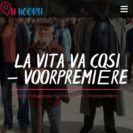
Agenda
Zien & Doen
LA VITA VA COSI
Winkelen & Horeca
– VOORPREMIÈRE
Over Hoorn
Home
/
Uitagenda
/
La Vita va Cosi – Voorpremière
Plan je bezoek